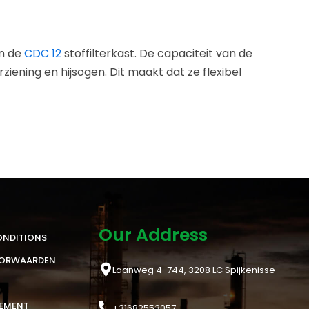
n de
CDC 12
stoffilterkast. De capaciteit van de
ziening en hijsogen. Dit maakt dat ze flexibel
Our Address
ONDITIONS
OORWAARDEN
Laanweg 4-744, 3208 LC Spijkenisse
TEMENT
+31682553057