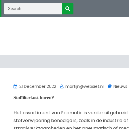
21 December 2022
martijn@websiet.nl
Nieuws
𝐒𝐭𝐨𝐟𝐟𝐢𝐥𝐭𝐞𝐫𝐤𝐚𝐬𝐭 𝐡𝐮𝐫𝐞𝐧?
Het assortiment van Ecomotic is verder uitgebreid m
stofverwijdering benodigd is, zoals in de industrie o
straalwerkzaamheden en het pneumatisch of mechan