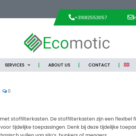
+31682553057
SERVICES
ABOUT US
CONTACT
0
et stoffilterkasten. De stoffilterkasten zijn een flexibe
f voor tijdelijke toepassingen. Denk bij deze tijdelijke toep
isch vullen van silo’s, bunkers of mengers.