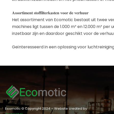
𝐀𝐬𝐬𝐨𝐫𝐭𝐢𝐦𝐞𝐧𝐭 𝐬𝐭𝐨𝐟𝐟𝐢𝐥𝐭𝐞𝐫𝐤𝐚𝐬𝐭𝐞𝐧 𝐯𝐨𝐨𝐫 𝐝𝐞 𝐯𝐞𝐫𝐡𝐮𝐮𝐫
Het assortiment van Ecomotic bestaat uit twee ver
machines ligt tussen de 1.000 m³ en 12.000 m³ per uu
inzetbaar zijn en daardoor geschikt voor de verhuu
Geïnteresseerd in een oplossing voor luchtreinigi
Ecomotic © Copyright 2024 – Website created by