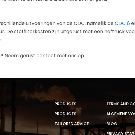
schillende uitvoeringen van de CDC, namelijk de
CDC
6
e
r. De stoffilterkasten zijn uitgerust met een heftruck voor
r.
ng? Neem gerust contact met ons op.
PRODUCTS
TERMS AND C
PRODUCTS
ALGEMENE V
TAILORED ADVICE
BLOG
PRIVACY STA