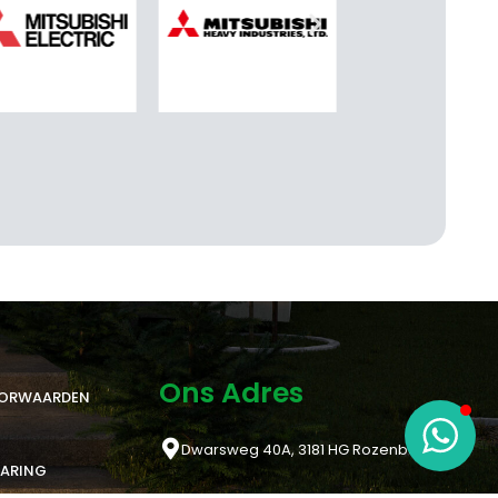
Ons Adres
OORWAARDEN
Dwarsweg 40A, 3181 HG Rozenburg
LARING