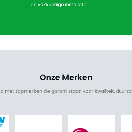
en vakkundige installatie.
Onze Merken
end met topmerken die garant staan voor kwaliteit, duurz